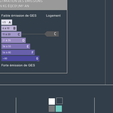
STIMATION DES ÉMISSIONS
N KG ÉQC0²/M² AN
C