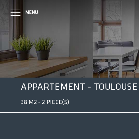
MENU
NOTRE MÉTIER
APPARTEMENT - TOULOUSE 
VENDU SUR VOS COPROPRIÉTÉS
38 M2 - 2 PIECE(S)
NOS BIENS À LA VENTE
CONTACT