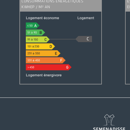
CONSOMMATIONS ÉNERGÉTIQUES
E
KWHEP / M² AN
E
C