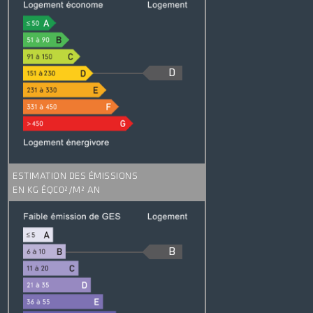
D
ESTIMATION DES ÉMISSIONS
EN KG ÉQC0²/M² AN
B